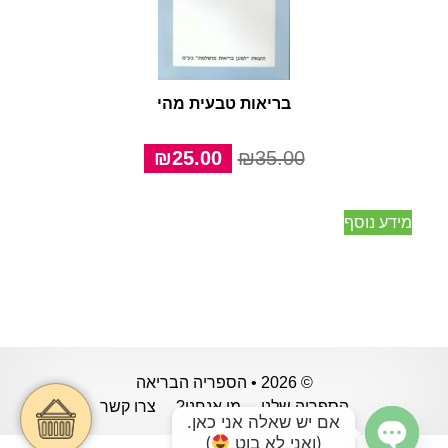
בריאות טבעית מהי
המחיר
המחיר
₪
25.00
₪
35.00
המקורי
הנוכחי
היה:
הוא:
מידע נוסף
₪25.00.
₪35.00.
© 2026 • הספריה הבריאה
הספריה שלנו
מי אנחנו?
צרו קשר
אם יש שאלה אני כאן.
(ואני לא בוט
)