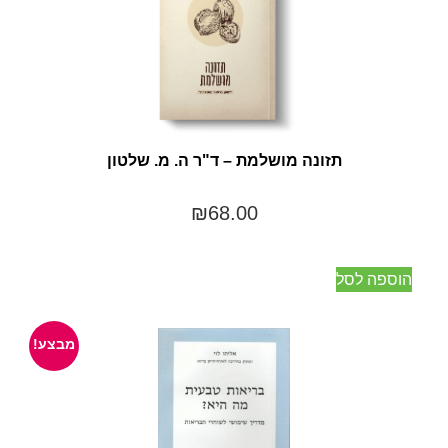
תזונה מושלמת – ד"ר ה. מ. שלטון
₪
68.00
הוספה לסל
מבצע!