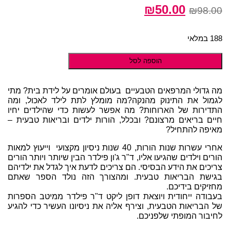
המחיר
המחיר
₪
50.00
₪
98.00
המקורי
הנוכחי
היה:
הוא:
188 במלאי
₪50.00.
₪98.00.
הוספה לסל
מה גדולי המרפאים הטבעיים בעולם אומרים על לידת בית? מתי
לגמול את התינוק מהנקה?מה מומלץ לתת לילד לאכול, ומה
התדירות של הארוחות? מה אפשר לעשות כדי שהילדים יחיו
חיים בריאים מרצונם? ובכלל, הורות ילדים ובריאות טבעית –
מאיפה להתחיל?
אחרי עשרות שנות הורות, 40 שנות ניסיון מקצועי וייעוץ למאות
הורים וילדים שהגיעו אליו, ד"ר ג'ון פילדר הבין שיותר ויותר הורים
צריכים את הידע הבסיסי. הם צריכים לדעת איך לגדל את ילדיהם
בגישת הבריאות טבעית. ומהצורך הזה נולד הספר שאתם
מחזיקים בידיכם.
בעבודה ייחודית ויוצאת דופן ליקט ד"ר פילדר ממיטב הספרות
של הבריאות הטבעית, וצירף אליה את ניסיונו העשיר כדי להגיע
לחיבור המופתי שלפניכם.