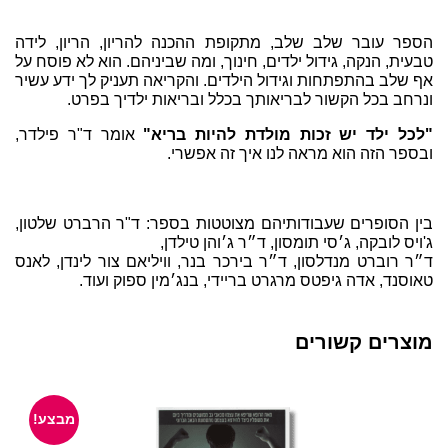
הספר עובר שלב שלב, מתקופת ההכנה להריון, הריון, לידה
טבעית, הנקה, גידול ילדים, חינוך, ומה שביניהם. הוא לא פוסח על
אף שלב בהתפתחות וגידול הילדים. והקריאה תעניק לך ידע עשיר
ונרחב בכל הקשור לבריאותך בכלל ובריאות ילדיך בפרט.
"לכל ילד יש זכות מולדת להיות בריא"
אומר ד"ר פילדר,
ובספר הזה הוא מראה לנו איך זה אפשרי.
בין הסופרים שעבודותיהם מצוטטות בספר: ד"ר הרברט שלטון,
ג'ויס לובקה, ג׳סי תומסון, ד״ר ג׳והן טילדן,
ד״ר רוברט מנדלסון, ד״ר בירכר בנר, וויליאם צור לינדן, לאנס
טאוסנד, אדה גיפטס מרגרט בריידי, בנג׳מין ספוק ועוד.
מוצרים קשורים
מבצע!