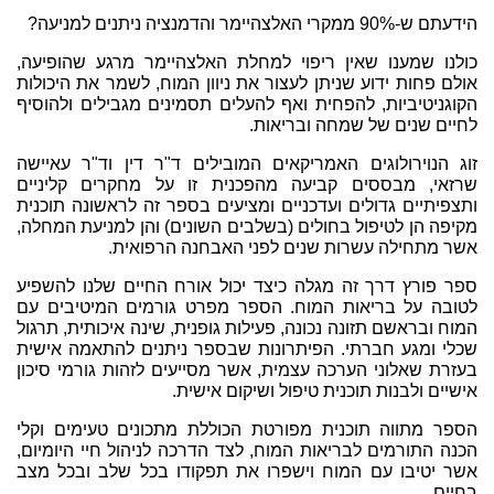
הידעתם ש-90% ממקרי האלצהיימר והדמנציה ניתנים למניעה?
כולנו שמענו שאין ריפוי למחלת האלצהיימר מרגע שהופיעה,
אולם פחות ידוע שניתן לעצור את ניוון המוח, לשמר את היכולות
הקוגניטיביות, להפחית ואף להעלים תסמינים מגבילים ולהוסיף
לחיים שנים של שמחה ובריאות.
זוג הנוירולוגים האמריקאים המובילים ד"ר דין וד"ר עאיישה
שרזאי, מבססים קביעה מהפכנית זו על מחקרים קליניים
ותצפיתיים גדולים ועדכניים ומציעים בספר זה לראשונה תוכנית
מקיפה הן לטיפול בחולים (בשלבים השונים) והן למניעת המחלה,
אשר מתחילה עשרות שנים לפני האבחנה הרפואית.
ספר פורץ דרך זה מגלה כיצד יכול אורח החיים שלנו להשפיע
לטובה על בריאות המוח. הספר מפרט גורמים המיטיבים עם
המוח ובראשם תזונה נכונה, פעילות גופנית, שינה איכותית, תרגול
שכלי ומגע חברתי. הפיתרונות שבספר ניתנים להתאמה אישית
בעזרת שאלוני הערכה עצמית, אשר מסייעים לזהות גורמי סיכון
אישיים ולבנות תוכנית טיפול ושיקום אישית.
הספר מתווה תוכנית מפורטת הכוללת מתכונים טעימים וקלי
הכנה התורמים לבריאות המוח, לצד הדרכה לניהול חיי היומיום,
אשר יטיבו עם המוח וישפרו את תפקודו בכל שלב ובכל מצב
בחיים.