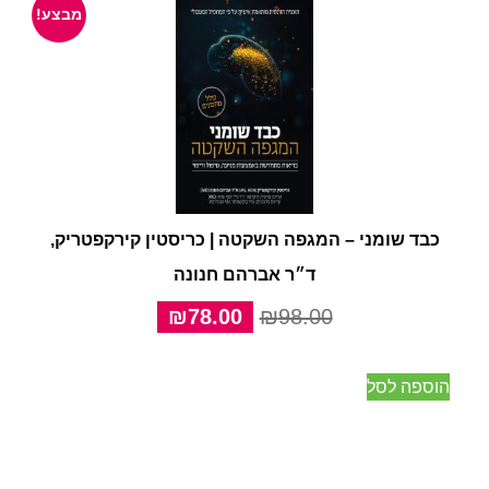
מבצע!
כבד שומני – המגפה השקטה | כריסטין קירקפטריק,
ד״ר אברהם חנונה
המחיר
המחיר
₪
78.00
₪
98.00
המקורי
הנוכחי
היה:
הוא:
הוספה לסל
₪78.00.
₪98.00.