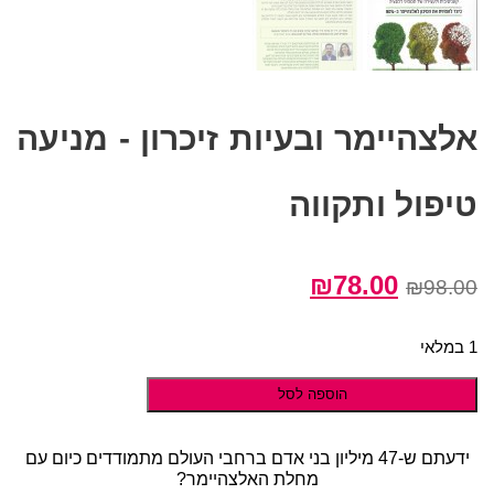
אלצהיימר ובעיות זיכרון - מניעה
טיפול ותקווה
המחיר
המחיר
₪
78.00
₪
98.00
המקורי
הנוכחי
היה:
הוא:
1 במלאי
₪78.00.
₪98.00.
הוספה לסל
ידעתם ש-47 מיליון בני אדם ברחבי העולם מתמודדים כיום עם
מחלת האלצהיימר?