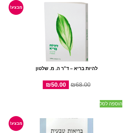
מבצע!
להיות בריא – ד"ר ה. מ. שלטון
המחיר
המחיר
₪
50.00
₪
68.00
המקורי
הנוכחי
היה:
הוא:
הוספה לסל
₪50.00.
₪68.00.
מבצע!