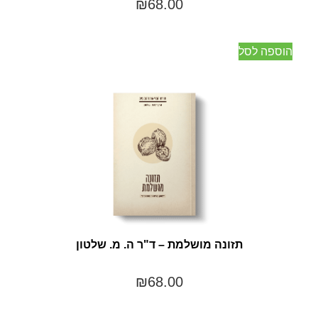
₪
68.00
הוספה לסל
תזונה מושלמת – ד"ר ה. מ. שלטון
₪
68.00