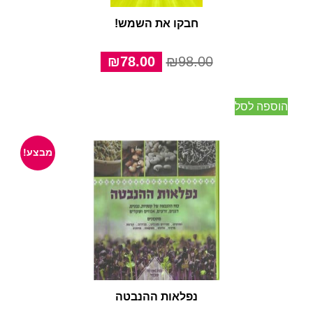
חבקו את השמש!
המחיר
המחיר
₪
78.00
₪
98.00
המקורי
הנוכחי
היה:
הוא:
הוספה לסל
₪78.00.
₪98.00.
מבצע!
נפלאות ההנבטה