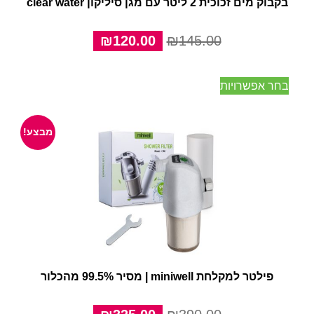
בקבוק מים זכוכית 2 ליטר עם מגן סיליקון clear water
המחיר
המחיר
₪
120.00
₪
145.00
המקורי
הנוכחי
היה:
הוא:
למוצר
בחר אפשרויות
₪120.00.
₪145.00.
זה
יש
מספר
מבצע!
סוגים.
ניתן
לבחור
את
האפשרויות
בעמוד
המוצר
פילטר למקלחת miniwell | מסיר 99.5% מהכלור
המחיר
המחיר