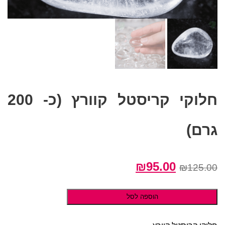
חלוקי קריסטל קוורץ (כ- 200
גרם)
המחיר
המחיר
₪
95.00
₪
125.00
המקורי
הנוכחי
היה:
הוא:
הוספה לסל
₪95.00.
₪125.00.