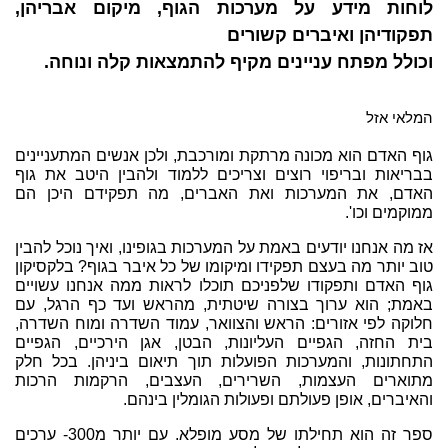
לוחות מידע על מערכות הגוף, מיקום אבריהן,
תפקודיהן ואיברים קשורים
וכולל מפתח עניינים מקיף להתמצאות קלה ונוחה.
המלאי אזל
גוף האדם הוא מכונה מרתקת ומורכבת, ולכן אנשים המתעניינים
בבריאות ובריפוי רוצים וצריכים ללמוד ולהבין היטב את גוף
האדם, את המערכות ואת האברים, מה תפקידם היכן הם
ממוקמים וכו'.
אז מה אנחנו יודעים באמת על המערכות בגופינו, ואיך נוכל להבין
טוב יותר מה בעצם תפקידו ומיקומו של כל איבר בגוף
? בלקסיקון
גוף האדם ותפקודו שלפניכם תוכלו לראות ממה אנחנו עשויים
באמת; הוא ערוך בצורה שיטתית, מהראש ועד כף הרגל, עם
חלוקה לפי אזורים: הראש והצוואר, עמוד השדרה ומוח השדרה,
בית החזה, הגפיים העליונות, הבטן, אגן הירכיים, הגפיים
התחתונות, והמערכות הפועלות תוך תיאום ביניהן. בכל חלק
מתוארים העצמות, השרירים, העצבים, הרקמות הרכות
והאיברים, אופן פעולתם ופעולות הגומלין בינהם.
ספר זה הוא תחילתו של מסע מופלא. עם יותר מ300- ערכים