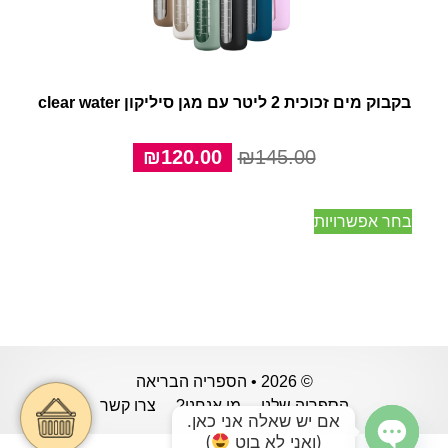
בקבוק מים זכוכית 2 ליטר עם מגן סיליקון clear water
המחיר
המחיר
₪
120.00
₪
145.00
המקורי
הנוכחי
היה:
הוא:
למוצר
בחר אפשרויות
₪120.00.
₪145.00.
זה
יש
מספר
סוגים.
ניתן
לבחור
את
© 2026 • הספריה הבריאה
האפשרויות
הספריה שלנו
מי אנחנו?
צרו קשר
אם יש שאלה אני כאן.
בעמוד
(ואני לא בוט
)