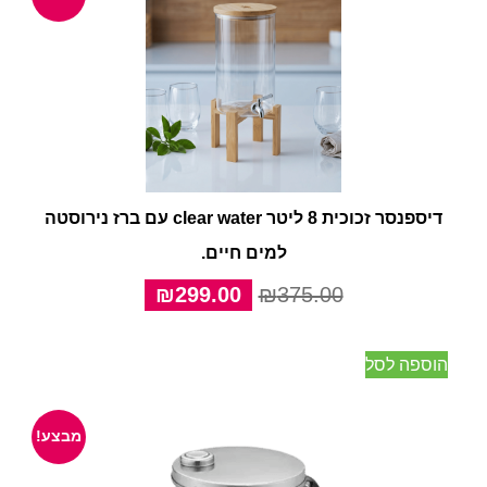
דיספנסר זכוכית 8 ליטר clear water עם ברז נירוסטה
למים חיים.
המחיר
המחיר
₪
299.00
₪
375.00
המקורי
הנוכחי
היה:
הוא:
הוספה לסל
₪299.00.
₪375.00.
מבצע!