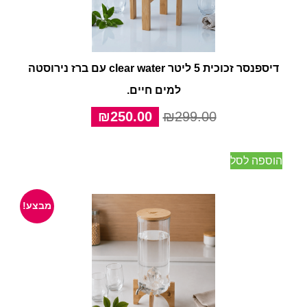
דיספנסר זכוכית 5 ליטר clear water עם ברז נירוסטה
למים חיים.
המחיר
המחיר
₪
250.00
₪
299.00
המקורי
הנוכחי
היה:
הוא:
הוספה לסל
₪250.00.
₪299.00.
מבצע!