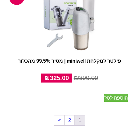
פילטר למקלחת miniwell | מסיר 99.5% מהכלור
המחיר
המחיר
₪
325.00
₪
390.00
המקורי
הנוכחי
היה:
הוא:
הוספה לסל
₪325.00.
₪390.00.
>
2
1