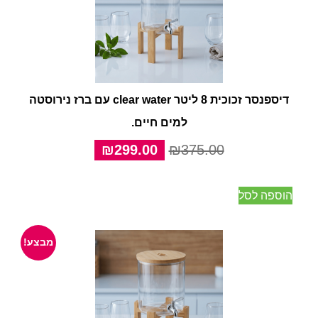
דיספנסר זכוכית 8 ליטר clear water עם ברז נירוסטה
למים חיים.
המחיר
המחיר
₪
299.00
₪
375.00
המקורי
הנוכחי
היה:
הוא:
הוספה לסל
₪299.00.
₪375.00.
מבצע!