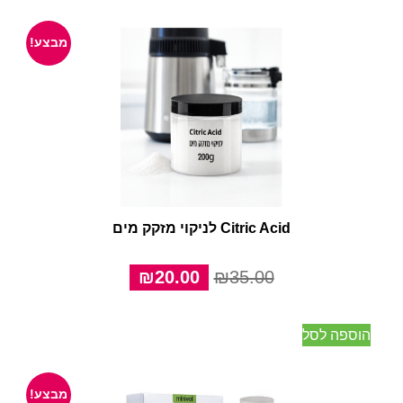
מבצע!
Citric Acid לניקוי מזקק מים
המחיר
המחיר
₪
20.00
₪
35.00
המקורי
הנוכחי
היה:
הוא:
הוספה לסל
₪20.00.
₪35.00.
מבצע!