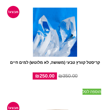
מבצע!
קריסטל קוורץ טבעי (משושה, לא מלוטש) למים חיים
המחיר
המחיר
₪
250.00
₪
350.00
המקורי
הנוכחי
היה:
הוא:
הוספה לסל
₪250.00.
₪350.00.
מבצע!