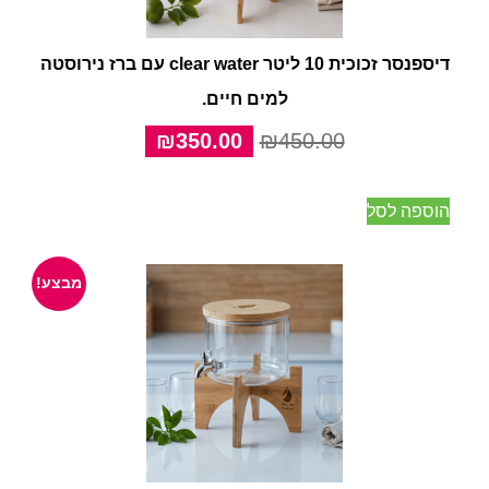
דיספנסר זכוכית 10 ליטר clear water עם ברז נירוסטה
למים חיים.
המחיר
המחיר
₪
350.00
₪
450.00
המקורי
הנוכחי
היה:
הוא:
הוספה לסל
₪350.00.
₪450.00.
מבצע!