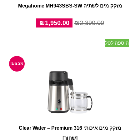
מזקק מים לשתיה Megahome MH943SBS-SW
המחיר
המחיר
₪
1,950.00
₪
2,390.00
המקורי
הנוכחי
היה:
הוא:
הוספה לסל
₪1,950.00.
₪2,390.00.
מבצע!
מזקק מים איכותי Clear Water – Premium 316
[שחור]